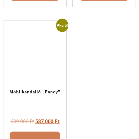
Akció!
Mobilkandalló „Fancy”
609 000
Ft
587 000
Ft