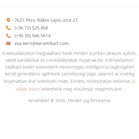
7627 Pécs, Rákos Lajos utca 27.
(+36 72) 525 868
(+36 30) 946 5614
eva.kern@keramikart.com
A weboldalunkon megtalálható fotók minden esetben általunk épített,
valódi kandallókat és cserépkályhákat mutatnak be. A fényképeken
található beltér esetenként mesterséges intelligencia segítségével
került generálásra ügyfeleink személyiségi jogai, valamint az esetleg
folyamatban lévő kivitelezés miatt. Eredeti, módosítatlan fotóinkat
az
alábbi linken
tekinthetik meg. Köszönjük megértésüket.
KeramikArt © 2026. Minden jog fenntartva.