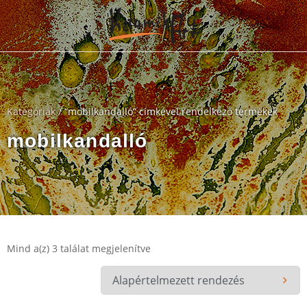
Kategóriák
/ “mobilkandalló” címkével rendelkező termékek
mobilkandalló
Mind a(z) 3 találat megjelenítve