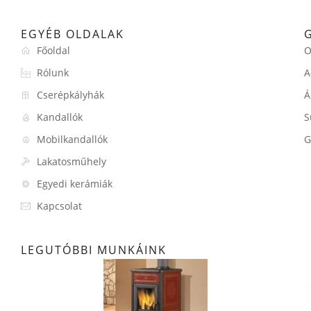
EGYÉB OLDALAK
Főoldal
O
Rólunk
A
Cserépkályhák
Á
Kandallók
S
Mobilkandallók
G
Lakatosműhely
Egyedi kerámiák
Kapcsolat
LEGUTÓBBI MUNKÁINK