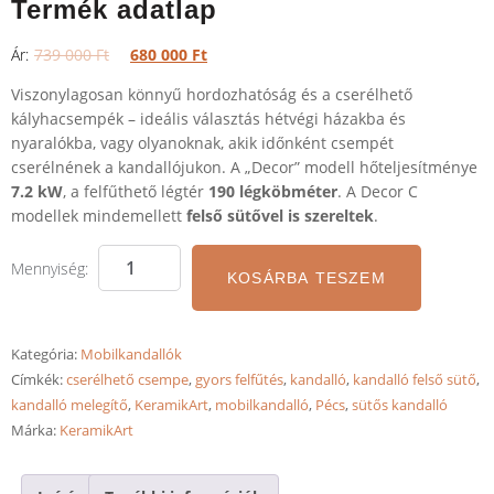
Termék adatlap
739 000
Ft
680 000
Ft
Viszonylagosan könnyű hordozhatóság és a cserélhető
kályhacsempék – ideális választás hétvégi házakba és
nyaralókba, vagy olyanoknak, akik időnként csempét
cserélnének a kandallójukon. A „Decor” modell hőteljesítménye
7.2 kW
, a felfűthető légtér
190 légköbméter
. A Decor C
modellek mindemellett
felső sütővel is szereltek
.
KOSÁRBA TESZEM
Kategória:
Mobilkandallók
Címkék:
cserélhető csempe
,
gyors felfűtés
,
kandalló
,
kandalló felső sütő
,
kandalló melegítő
,
KeramikArt
,
mobilkandalló
,
Pécs
,
sütős kandalló
Márka:
KeramikArt