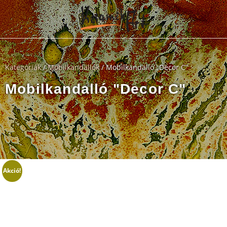
Kategóriák
/
Mobilkandallók
/ Mobilkandalló „Decor C”
Mobilkandalló "Decor C"
Akció!