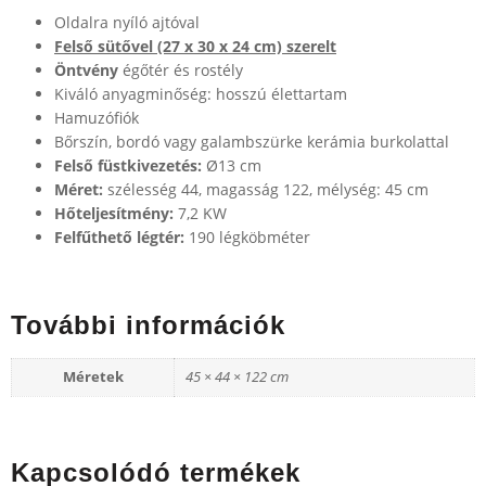
Oldalra nyíló ajtóval
Felső sütővel (27 x 30 x 24 cm) szerelt
Öntvény
égőtér és rostély
Kiváló anyagminőség: hosszú élettartam
Hamuzófiók
Bőrszín, bordó vagy galambszürke kerámia burkolattal
Felső füstkivezetés:
Ø13 cm
Méret:
szélesség 44, magasság 122, mélység: 45 cm
Hőteljesítmény:
7,2 KW
Felfűthető légtér:
190 légköbméter
További információk
Méretek
45 × 44 × 122 cm
Kapcsolódó termékek