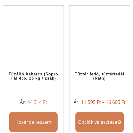
Tűzálló habarcs (Sopro
Tűztér fedő, tűztérfedél
FM 436, 25 kg / zsák)
(Rath)
44 314
Ft
11 595
Ft
–
16 605
Ft
Kosárba teszem
Opciók választása