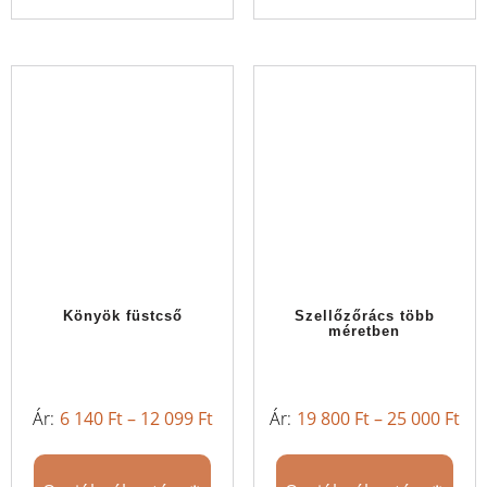
Könyök füstcső
Szellőzőrács több
méretben
6 140
Ft
–
12 099
Ft
19 800
Ft
–
25 000
Ft