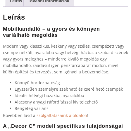
Leírás
További információk
Leírás
Mobilkandalló – a gyors és könnyen
variálható megoldás
Modern vagy klasszikus, keskeny vagy széles, csempézett vagy
csempe nélküli, nyaralóba vagy hétvégi házba, a szoba díszének
vagy gyors meleghez – minderre kiváló megoldás egy
mobilkandalló, ráadásul igen pénztárcabarát módon, mivel
külön építést és tervezést sem igényel a beüzemelése.
Könnyű hordozhatóság
Egyszerűen személyre szabható és cserélhető csempék
Ideális hétvégi házakba, nyaralókba
Alacsony anyagi ráfordítással kivitelezhető
Rengeteg variáns
Bővebben lásd a
szolgáltatásaink aloldalon
!
A „Decor C” modell specifikus tulajdonságai