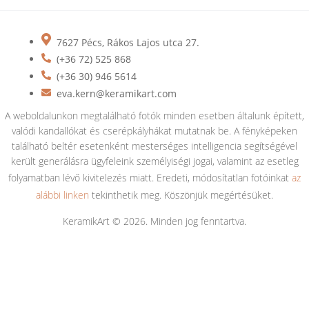
7627 Pécs, Rákos Lajos utca 27.
(+36 72) 525 868
(+36 30) 946 5614
eva.kern@keramikart.com
A weboldalunkon megtalálható fotók minden esetben általunk épített,
valódi kandallókat és cserépkályhákat mutatnak be. A fényképeken
található beltér esetenként mesterséges intelligencia segítségével
került generálásra ügyfeleink személyiségi jogai, valamint az esetleg
folyamatban lévő kivitelezés miatt. Eredeti, módosítatlan fotóinkat
az
alábbi linken
tekinthetik meg. Köszönjük megértésüket.
KeramikArt © 2026. Minden jog fenntartva.