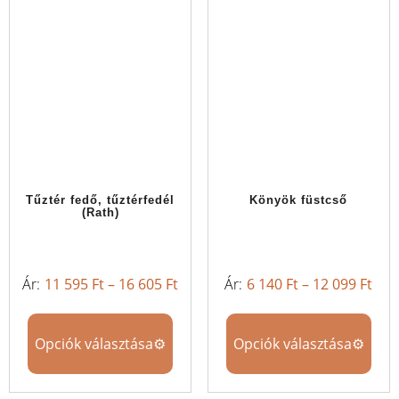
Tűztér fedő, tűztérfedél
Könyök füstcső
(Rath)
11 595
Ft
–
16 605
Ft
6 140
Ft
–
12 099
Ft
Opciók választása
Opciók választása