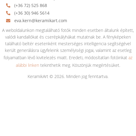
(+36 72) 525 868
(+36 30) 946 5614
eva.kern@keramikart.com
A weboldalunkon megtalálható fotók minden esetben általunk épített,
valódi kandallókat és cserépkályhákat mutatnak be. A fényképeken
található beltér esetenként mesterséges intelligencia segítségével
került generálásra ügyfeleink személyiségi jogai, valamint az esetleg
folyamatban lévő kivitelezés miatt. Eredeti, módosítatlan fotóinkat
az
alábbi linken
tekinthetik meg. Köszönjük megértésüket.
KeramikArt © 2026. Minden jog fenntartva.