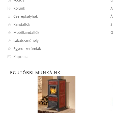
Főoldal
O
Rólunk
A
Cserépkályhák
Á
Kandallók
S
Mobilkandallók
G
Lakatosműhely
Egyedi kerámiák
Kapcsolat
LEGUTÓBBI MUNKÁINK