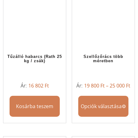
Tűzálló habarcs (Rath 25
Szellőzőrács több
kg / zsák)
méretben
16 802
Ft
19 800
Ft
–
25 000
Ft
Kosárba teszem
Opciók választása