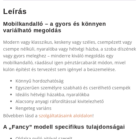
Leírás
Mobilkandalló – a gyors és könnyen
variálható megoldás
Modern vagy klasszikus, keskeny vagy széles, csempézett vagy
csempe nélküli, nyaralóba vagy hétvégi házba, a szoba díszének
vagy gyors meleghez – minderre kiváló megoldás egy
mobilkandalló, ráadásul igen pénztárcabarát módon, mivel
külön építést és tervezést sem igényel a beüzemelése.
Könnyű hordozhatóság
Egyszerűen személyre szabható és cserélhető csempék
Ideális hétvégi házakba, nyaralókba
Alacsony anyagi ráfordítással kivitelezhető
Rengeteg variáns
Bővebben lásd a
szolgáltatásaink aloldalon
!
A „Fancy” modell specifikus tulajdonságai
Oldalra nyíló ajtóval szerelt