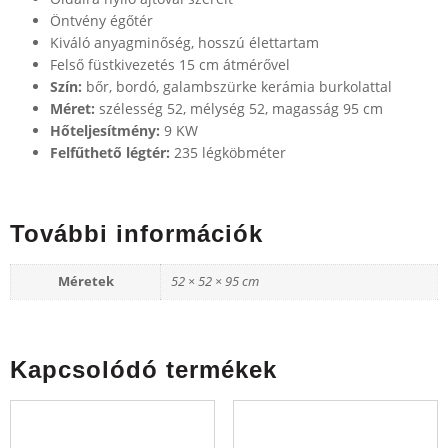
Öntvény égőtér
Kiváló anyagminőség, hosszú élettartam
Felső füstkivezetés 15 cm átmérővel
Szín:
bőr, bordó, galambszürke kerámia burkolattal
Méret:
szélesség 52, mélység 52, magasság 95 cm
Hőteljesítmény:
9 KW
Felfűthető légtér:
235 légköbméter
További információk
Méretek
52 × 52 × 95 cm
Kapcsolódó termékek