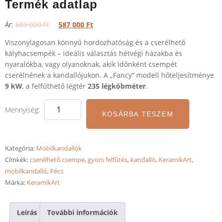
Termék adatlap
609 000
Ft
587 000
Ft
Viszonylagosan könnyű hordozhatóság és a cserélhető
kályhacsempék – ideális választás hétvégi házakba és
nyaralókba, vagy olyanoknak, akik időnként csempét
cserélnének a kandallójukon. A „Fancy” modell hőteljesítménye
9 kW
, a felfűthető légtér
235 légköbméter
.
KOSÁRBA TESZEM
Kategória:
Mobilkandallók
Címkék:
cserélhető csempe
,
gyors felfűtés
,
kandalló
,
KeramikArt
,
mobilkandalló
,
Pécs
Márka:
KeramikArt
Leírás
További információk