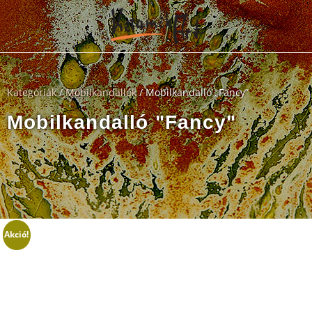
Kategóriák
/
Mobilkandallók
/ Mobilkandalló „Fancy”
Mobilkandalló "Fancy"
Akció!