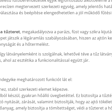
tüzelésű fűtőberendezések egyik legfontosabb alkotóeleme a
precízen megtervezett szerkezeti egység, amely jelentős ha
választása és beépítése elengedhetetlen a jól működő fűtési
 a tűzteret
, megakadályozva a parázs, füst vagy szikra kiju
epet játszik a légáramlás szabályozásában, hiszen az ajtón k
konyságát és a hőtermelést.
gy látványelemként is szolgálnak, lehetővé téve a tűz látván
 ahol az esztétika a funkcionalitással együtt jár.
ndegyike meghatározott funkciót lát el:
sthez, stabil szerkezeti elemet képezve.
ból készül, gyakran hőálló üvegbetéttel. Ez biztosítja a tűzté
jtó nyitását, zárását, valamint biztosítják, hogy az ajtó tökél
lőanyag, amely biztosítja a tömítettséget, védi a tűzteret a 