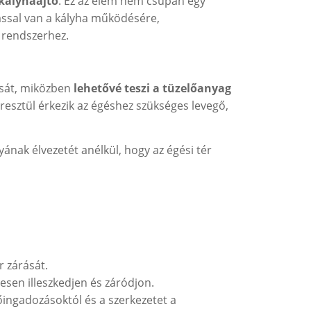
kályhaajtó
. Ez az elem nem csupán egy
tással van a kályha működésére,
 rendszerhez.
tását, miközben
lehetővé teszi a tüzelőanyag
eresztül érkezik az égéshez szükséges levegő,
yának élvezetét anélkül, hogy az égési tér
r zárását.
etesen illeszkedjen és záródjon.
hőingadozásoktól és a szerkezetet a