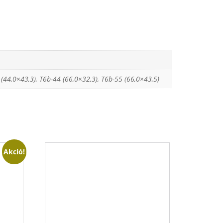
 (44,0×43,3), T6b-44 (66,0×32,3), T6b-55 (66,0×43,5)
Akció!