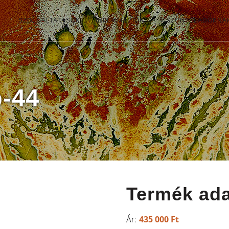
SZOLGÁLTATÁSOK
INFORMÁCIÓK
VISZONTELADÓKNA
b-44
Termék ada
435 000
Ft