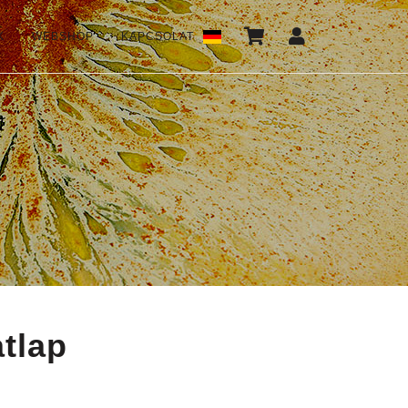
K
WEBSHOP
KAPCSOLAT
*
tlap