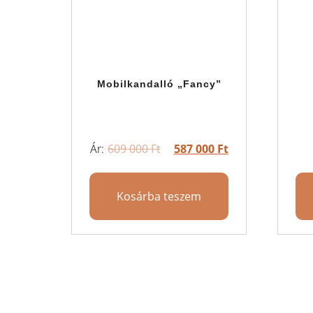
Mobilkandalló „Fancy”
609 000
Ft
587 000
Ft
Kosárba teszem