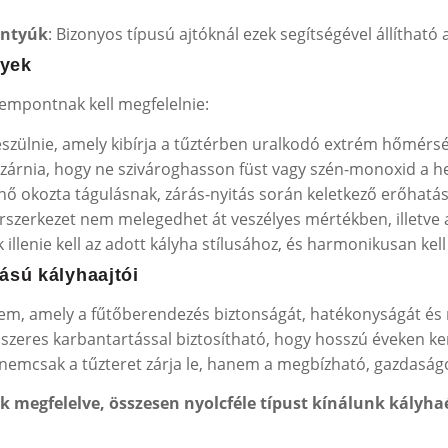
antyúk
: Bizonyos típusú ajtóknál ezek segítségével állítható
nyek
zempontnak kell megfelelnie:
készülnie, amely kibírja a tűztérben uralkodó extrém hőmérsé
l zárnia, hogy ne szivároghasson füst vagy szén-monoxid a h
 a hő okozta tágulásnak, zárás-nyitás során keletkező erőhatá
árszerkezet nem melegedhet át veszélyes mértékben, illetve a
k illenie kell az adott kályha stílusához, és harmonikusan kel
ású kályhaajtói
elem, amely a fűtőberendezés biztonságát, hatékonyságát és 
szeres karbantartással biztosítható, hogy hosszú éveken ke
 nemcsak a tűzteret zárja le, hanem a megbízható, gazdaságo
megfelelve, összesen nyolcféle típust kínálunk kályha