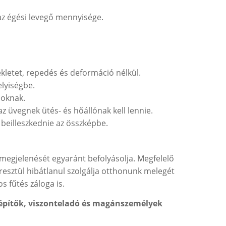
 az égési levegő mennyisége.
kletet, repedés és deformáció nélkül.
elyiségbe.
soknak.
z üvegnek ütés- és hőállónak kell lennie.
l beilleszkednie az összképbe.
megjelenését egyaránt befolyásolja. Megfelelő
resztül hibátlanul szolgálja otthonunk melegét
s fűtés záloga is.
építők, viszonteladó és magánszemélyek