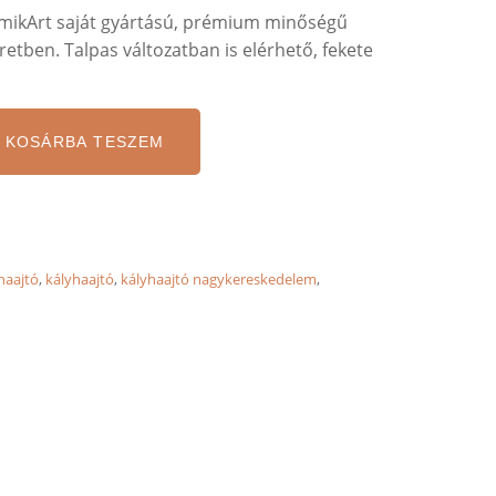
amikArt saját gyártású, prémium minőségű
etben. Talpas változatban is elérhető, fekete
KOSÁRBA TESZEM
haajtó
,
kályhaajtó
,
kályhaajtó nagykereskedelem
,