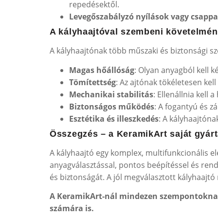
repedésektől.
Levegőszabályzó nyílások vagy csapp
A kályhaajtóval szembeni követelmé
A kályhaajtónak több műszaki és biztonsági s
Magas hőállóság
: Olyan anyagból kell 
Tömítettség
: Az ajtónak tökéletesen kel
Mechanikai stabilitás
: Ellenállnia kell
Biztonságos működés
: A fogantyú és z
Esztétika és illeszkedés
: A kályhaajtóna
Összegzés – a KeramikArt saját gyárt
A kályhaajtó egy komplex, multifunkcionális 
anyagválasztással, pontos beépítéssel és rend
és biztonságát. A jól megválasztott kályhaajtó
A KeramikArt-nál mindezen szempontoknak 
számára is.