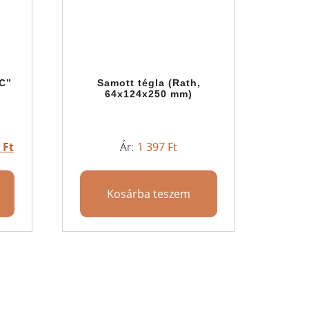
 C”
Samott tégla (Rath,
64x124x250 mm)
0
Ft
1 397
Ft
Kosárba teszem