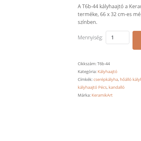
A T6b-44 kályhaajtó a Ker
terméke, 66 x 32 cm-es mér
színben.
Cikkszám:
T6b-44
Kategória:
Kályhaajtó
Címkék:
cserépkályha
,
hőálló kály
kályhaajtó Pécs
,
kandalló
Márka:
KeramikArt