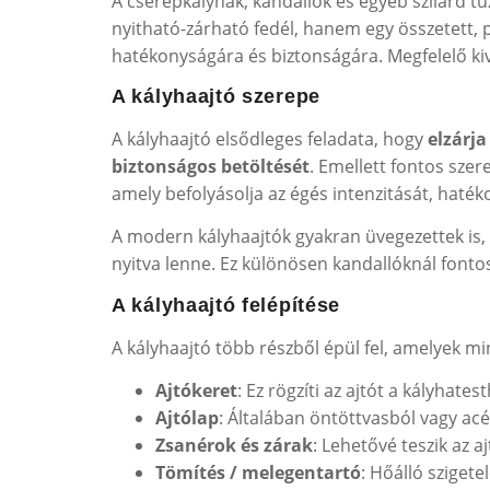
A cserépkályhák, kandallók és egyéb szilárd 
nyitható-zárható fedél, hanem egy összetett, 
hatékonyságára és biztonságára. Megfelelő ki
A kályhaajtó szerepe
A kályhaajtó elsődleges feladata, hogy
elzárja
biztonságos betöltését
. Emellett fontos szer
amely befolyásolja az égés intenzitását, haté
A modern kályhaajtók gyakran üvegezettek is, í
nyitva lenne. Ez különösen kandallóknál fontos,
A kályhaajtó felépítése
A kályhaajtó több részből épül fel, amelyek mi
Ajtókeret
: Ez rögzíti az ajtót a kályhate
Ajtólap
: Általában öntöttvasból vagy acél
Zsanérok és zárak
: Lehetővé teszik az a
Tömítés / melegentartó
: Hőálló szigete