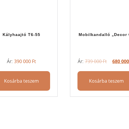
Kályhaajtó T6-55
Mobilkandalló „Decor
390 000
Ft
739 000
Ft
680 00
Kosárba teszem
Kosárba teszem