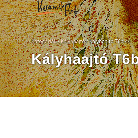
Kategóriák
/
Kályhaajtó
/ Kályhaajtó T6b-44
Kályhaajtó T6