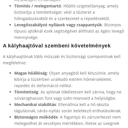
Tömítés / melegentartó
: Hőálló szigetelőanyag, amely
biztosítja a tömítettséget, védi a tűzteret a
hőingadozásoktól és a szerkezetet a repedésektől.
Levegőszabályzó nyílások vagy csappantyúk
: Bizonyos
típusú ajtóknál ezek segítségével állítható az égési levegő
mennyisége.
A kályhaajtóval szembeni követelmények
A kályhaajtónak több műszaki és biztonsági szempontnak kell
megfelelnie:
Magas hőállóság
: Olyan anyagból kell készülnie, amely
kibírja a tűztérben uralkodó extrém hőmérsékletet,
repedés és deformáció nélkül.
Tömítettség
: Az ajtónak tökéletesen kell zárnia, hogy ne
szivároghasson füst vagy szén-monoxid a helyiségbe.
Mechanikai stabilitás
: Ellenállnia kell a hő okozta
tágulásnak, zárás-nyitás során keletkező erőhatásoknak.
Biztonságos működés
: A fogantyú és zárszerkezet nem
melegedhet át veszélyes mértékben, illetve az üvegnek