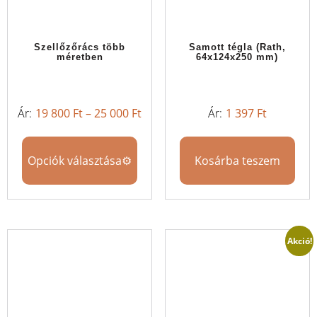
Szellőzőrács több
Samott tégla (Rath,
méretben
64x124x250 mm)
19 800
Ft
–
25 000
Ft
1 397
Ft
Opciók választása
Kosárba teszem
Akció!