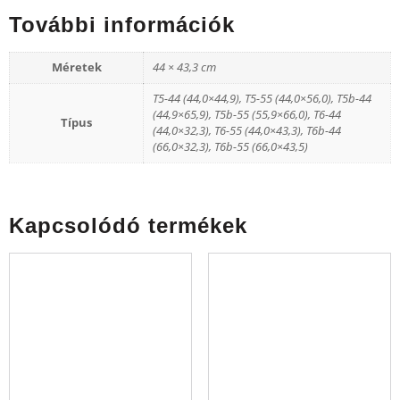
További információk
Méretek
44 × 43,3 cm
T5-44 (44,0×44,9), T5-55 (44,0×56,0), T5b-44
(44,9×65,9), T5b-55 (55,9×66,0), T6-44
Típus
(44,0×32,3), T6-55 (44,0×43,3), T6b-44
(66,0×32,3), T6b-55 (66,0×43,5)
Kapcsolódó termékek