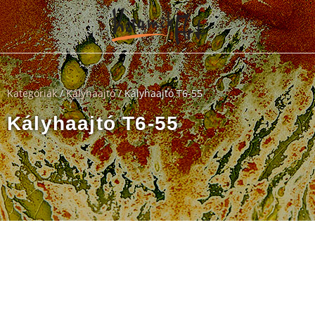
Kategóriák
/
Kályhaajtó
/ Kályhaajtó T6-55
Kályhaajtó T6-55