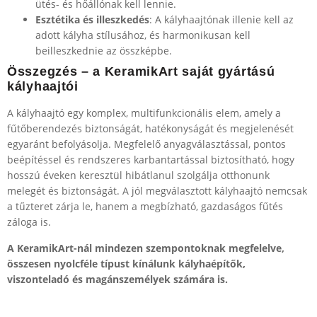
ütés- és hőállónak kell lennie.
Esztétika és illeszkedés
: A kályhaajtónak illenie kell az
adott kályha stílusához, és harmonikusan kell
beilleszkednie az összképbe.
Összegzés – a KeramikArt saját gyártású
kályhaajtói
A kályhaajtó egy komplex, multifunkcionális elem, amely a
fűtőberendezés biztonságát, hatékonyságát és megjelenését
egyaránt befolyásolja. Megfelelő anyagválasztással, pontos
beépítéssel és rendszeres karbantartással biztosítható, hogy
hosszú éveken keresztül hibátlanul szolgálja otthonunk
melegét és biztonságát. A jól megválasztott kályhaajtó nemcsak
a tűzteret zárja le, hanem a megbízható, gazdaságos fűtés
záloga is.
A KeramikArt-nál mindezen szempontoknak megfelelve,
összesen nyolcféle típust kínálunk kályhaépítők,
viszonteladó és magánszemélyek számára is.