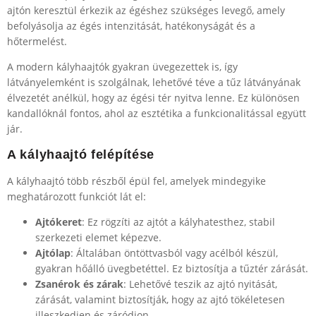
ajtón keresztül érkezik az égéshez szükséges levegő, amely
befolyásolja az égés intenzitását, hatékonyságát és a
hőtermelést.
A modern kályhaajtók gyakran üvegezettek is, így
látványelemként is szolgálnak, lehetővé téve a tűz látványának
élvezetét anélkül, hogy az égési tér nyitva lenne. Ez különösen
kandallóknál fontos, ahol az esztétika a funkcionalitással együtt
jár.
A kályhaajtó felépítése
A kályhaajtó több részből épül fel, amelyek mindegyike
meghatározott funkciót lát el:
Ajtókeret
: Ez rögzíti az ajtót a kályhatesthez, stabil
szerkezeti elemet képezve.
Ajtólap
: Általában öntöttvasból vagy acélból készül,
gyakran hőálló üvegbetéttel. Ez biztosítja a tűztér zárását.
Zsanérok és zárak
: Lehetővé teszik az ajtó nyitását,
zárását, valamint biztosítják, hogy az ajtó tökéletesen
illeszkedjen és záródjon.