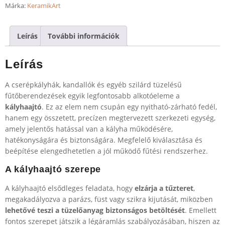
Márka:
KeramikArt
Leírás
További információk
Leírás
A cserépkályhák, kandallók és egyéb szilárd tüzelésű
fűtőberendezések egyik legfontosabb alkotóeleme a
kályhaajtó
. Ez az elem nem csupán egy nyitható-zárható fedél,
hanem egy összetett, precízen megtervezett szerkezeti egység,
amely jelentős hatással van a kályha működésére,
hatékonyságára és biztonságára. Megfelelő kiválasztása és
beépítése elengedhetetlen a jól működő fűtési rendszerhez.
A kályhaajtó szerepe
A kályhaajtó elsődleges feladata, hogy
elzárja a tűzteret
,
megakadályozva a parázs, füst vagy szikra kijutását, miközben
lehetővé teszi a tüzelőanyag biztonságos betöltését
. Emellett
fontos szerepet játszik a légáramlás szabályozásában, hiszen az