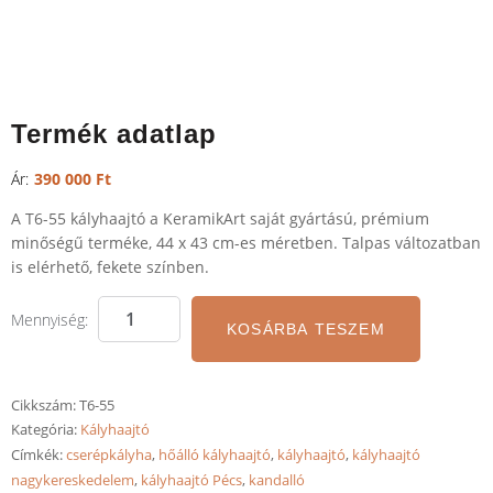
Termék adatlap
390 000
Ft
A T6-55 kályhaajtó a KeramikArt saját gyártású, prémium
minőségű terméke, 44 x 43 cm-es méretben. Talpas változatban
is elérhető, fekete színben.
KOSÁRBA TESZEM
Cikkszám:
T6-55
Kategória:
Kályhaajtó
Címkék:
cserépkályha
,
hőálló kályhaajtó
,
kályhaajtó
,
kályhaajtó
nagykereskedelem
,
kályhaajtó Pécs
,
kandalló