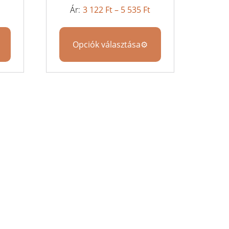
3 122
Ft
–
5 535
Ft
Opciók választása