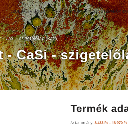
SZOLGÁLTATÁSOK
INFORMÁCIÓK
VISZONTELADÓKNA
 – CaSi – szigetelőlap (Rath)
 - CaSi - szigetelő
Termék ada
8 433
Ft
–
13 970
Ft