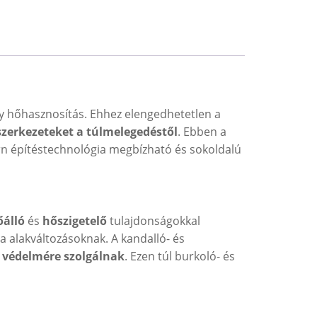
y hőhasznosítás. Ehhez elengedhetetlen a
szerkezeteket a túlmelegedéstől
. Ebben a
n építéstechnológia megbízható és sokoldalú
őálló
és
hőszigetelő
tulajdonságokkal
 alakváltozásoknak. A kandalló- és
k
védelmére szolgálnak
. Ezen túl burkoló- és