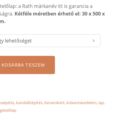
etelőlap: a Rath márkanév itt is garancia a
sságra.
Kétféle méretben érhető el: 30 x 500 x
mm.
KOSÁRBA TESZEM
haépítés
,
kandallóépítés
,
KeramikArt
,
kiskereskedelem
,
lap
,
igetelőlap