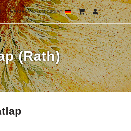
K
WEBSHOP
KAPCSOLAT
*
lap (Rath)
tlap