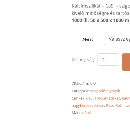
Kálcimszilikát – CaSi – szig
kiváló minőségre és tartó
1000 ill. 50 x 500 x 1000 
Méret
Cikkszám:
N/A
Kategória:
Szigetelőanyagok
Címkék:
CaSi
,
kálciumszilikát
,
kály
nagykereskedelem
,
Pécs
,
Rath
,
sz
Márka:
Rath