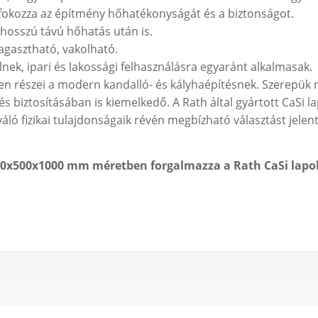
fokozza az építmény hőhatékonyságát és a biztonságot.
hosszú távú hőhatás után is.
ragasztható, vakolható.
nek, ipari és lakossági felhasználásra egyaránt alkalmasak.
etlen részei a modern kandalló- és kályhaépítésnek. Szerepü
s biztosításában is kiemelkedő. A Rath által gyártott CaS
áló fizikai tulajdonságaik révén megbízható választást jel
 50x500x1000 mm méretben forgalmazza a Rath CaSi lapo