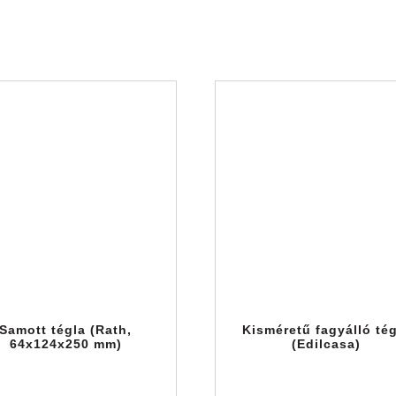
Samott tégla (Rath,
Kisméretű fagyálló té
64x124x250 mm)
(Edilcasa)