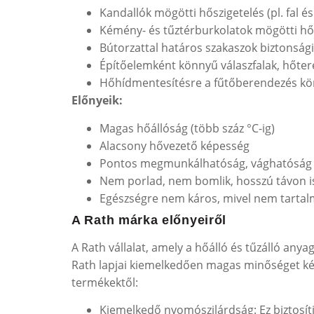
Kandallók mögötti hőszigetelés (pl. fal é
Kémény- és tűztérburkolatok mögötti h
Bútorzattal határos szakaszok biztonsági
Építőelemként könnyű válaszfalak, hőterel
Hőhídmentesítésre a fűtőberendezés kö
Előnyeik:
Magas hőállóság (több száz °C-ig)
Alacsony hővezető képesség
Pontos megmunkálhatóság, vághatóság 
Nem porlad, nem bomlik, hosszú távon is
Egészségre nem káros, mivel nem tartal
A Rath márka előnyeiről
A Rath vállalat, amely a hőálló és tűzálló any
Rath lapjai kiemelkedően magas minőséget ké
termékektől:
Kiemelkedő nyomószilárdság: Ez biztosítj