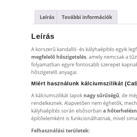
Leírás
További információk
Leírás
A korszerű kandalló- és kályhaépítés egyik l
megfelelő hőszigetelés
, amely nemcsak a tűz
folyamatban egyre fontosabb szerepet kapna
hőszigetelő anyagai.
Miért használunk kálciumszilikát (CaS
A kálciumszilikát lapok
nagy sűrűségű
, de mé
rendelkeznek. Alapvetően nem éghetők, mechan
kályhaépítés során elsősorban
a hőterhelésn
építőelemként is funkcionálhatnak, mivel sima
Felhasználási területek: