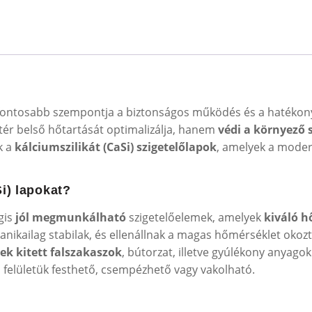
egfontosabb szempontja a biztonságos működés és a hatékon
tér belső hőtartását optimalizálja, hanem
védi a környező 
k a
kálciumszilikát (CaSi) szigetelőlapok
, amelyek a moder
i) lapokat?
gis
jól megmunkálható
szigetelőelemek, amelyek
kiváló h
ikailag stabilak, és ellenállnak a magas hőmérséklet okozta
ek kitett falszakaszok
, bútorzat, illetve gyúlékony anyago
 felületük festhető, csempézhető vagy vakolható.