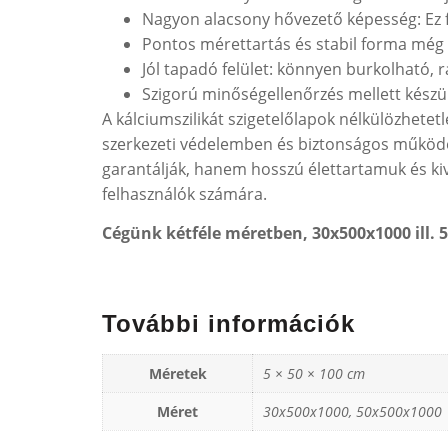
Nagyon alacsony hővezető képesség: Ez 
Pontos mérettartás és stabil forma még 
Jól tapadó felület: könnyen burkolható, 
Szigorú minőségellenőrzés mellett készül
A kálciumszilikát szigetelőlapok nélkülözhet
szerkezeti védelemben és biztonságos működé
garantálják, hanem hosszú élettartamuk és kiv
felhasználók számára.
Cégünk kétféle méretben, 30x500x1000 ill.
További információk
Méretek
5 × 50 × 100 cm
Méret
30x500x1000, 50x500x1000