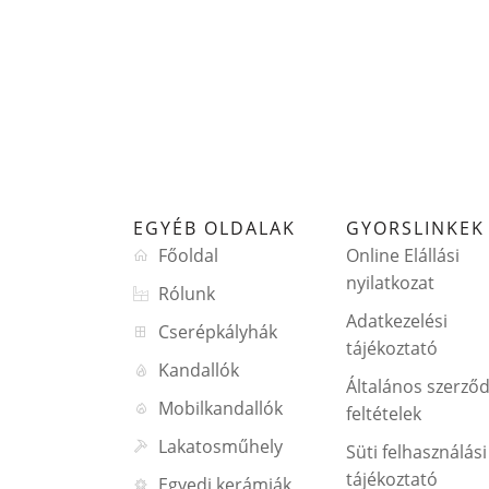
EGYÉB OLDALAK
GYORSLINKEK
Főoldal
Online Elállási
nyilatkozat
Rólunk
Adatkezelési
Cserépkályhák
tájékoztató
Kandallók
Általános szerződ
Mobilkandallók
feltételek
Lakatosműhely
Süti felhasználási
tájékoztató
Egyedi kerámiák