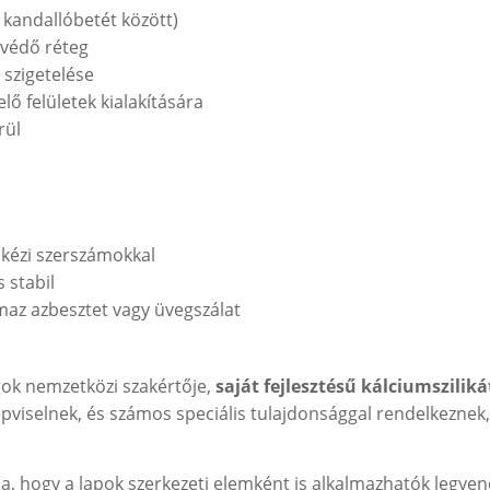
s kandallóbetét között)
ővédő réteg
 szigetelése
ő felületek kialakítására
rül
kézi szerszámokkal
 stabil
maz azbesztet vagy üvegszálat
agok nemzetközi szakértője,
saját fejlesztésű kálciumsziliká
pviselnek, és számos speciális tulajdonsággal rendelkezne
a, hogy a lapok szerkezeti elemként is alkalmazhatók legyen