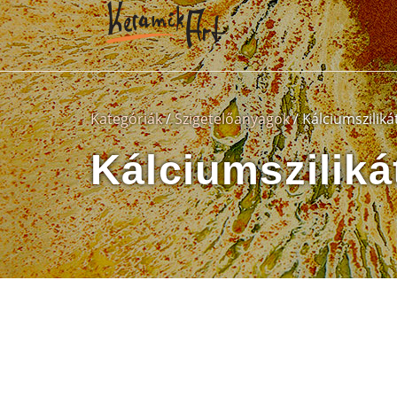
Kategóriák
/
Szigetelőanyagok
/ Kálciumszilikát
Kálciumszilikát