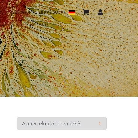
K
WEBSHOP
KAPCSOLAT
*