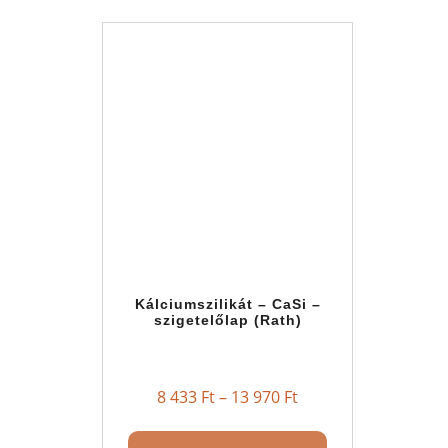
Kálciumszilikát – CaSi –
szigetelőlap (Rath)
8 433
Ft
–
13 970
Ft