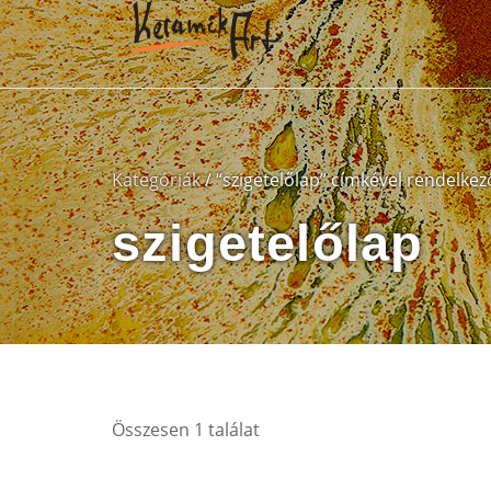
Kategóriák
/ “szigetelőlap” címkével rendelke
szigetelőlap
Összesen 1 találat