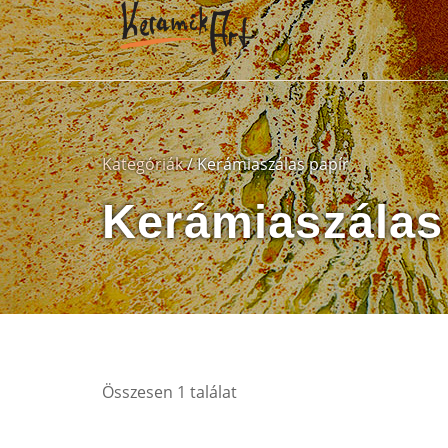
Kategóriák
/ Kerámiaszálas papír
Kerámiaszálas
Összesen 1 találat