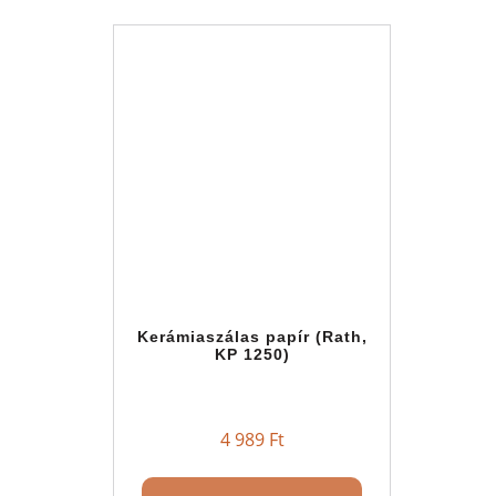
Kerámiaszálas papír (Rath,
KP 1250)
4 989
Ft