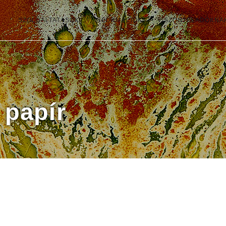
SZOLGÁLTATÁSOK
INFORMÁCIÓK
VISZONTELADÓKNA
 papír