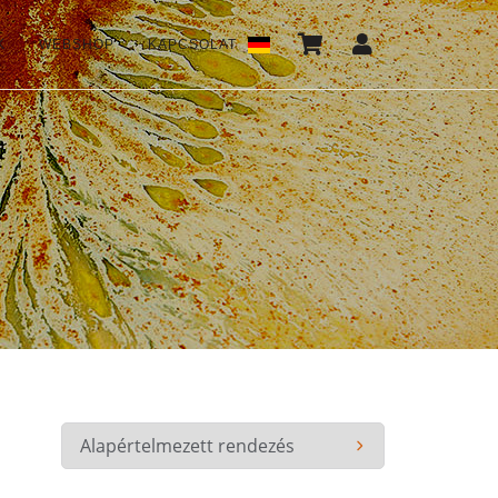
K
WEBSHOP
KAPCSOLAT
*