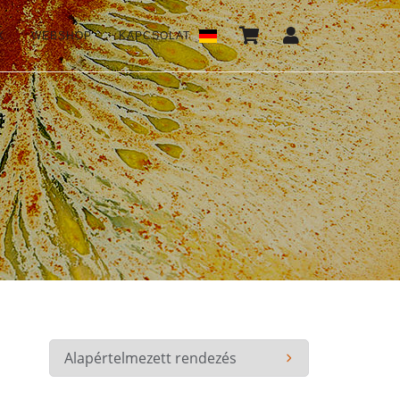
K
WEBSHOP
KAPCSOLAT
*