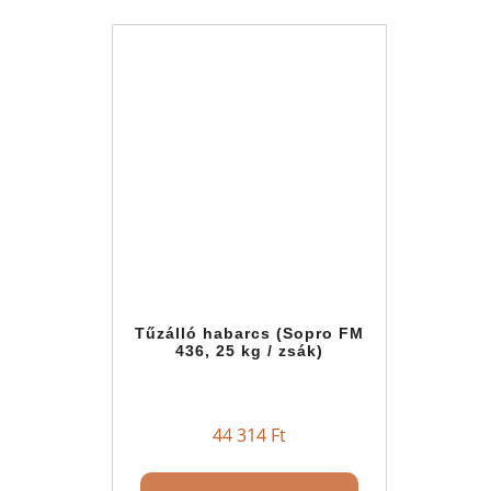
Tűzálló habarcs (Sopro FM
436, 25 kg / zsák)
44 314
Ft