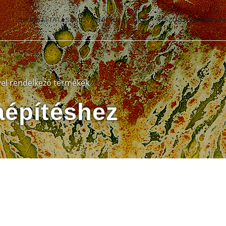
SZOLGÁLTATÁSOK
INFORMÁCIÓK
VISZONTELADÓKNA
vel rendelkező termékek
aépítéshez