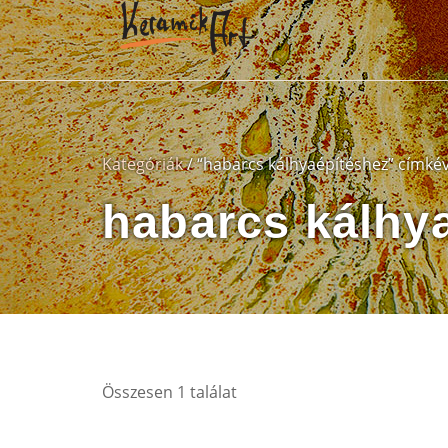
Kategóriák
/ “habarcs kálhyaépítéshez” címké
habarcs kálhy
Összesen 1 találat