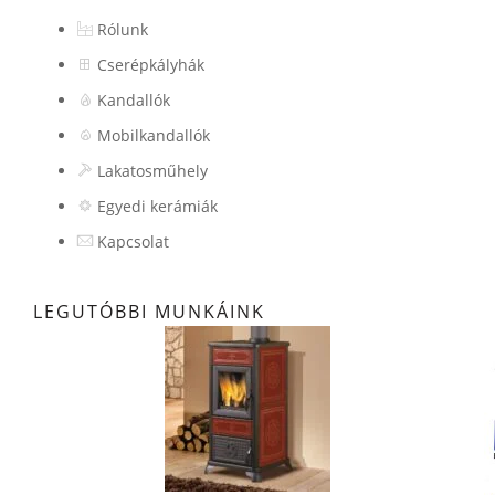
Rólunk
Cserépkályhák
Kandallók
Mobilkandallók
Lakatosműhely
Egyedi kerámiák
Kapcsolat
LEGUTÓBBI MUNKÁINK