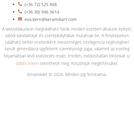
(+36 72) 525 868
(+36 30) 946 5614
eva.kern@keramikart.com
A weboldalunkon megtalálható fotók minden esetben általunk épített,
valódi kandallókat és cserépkályhákat mutatnak be. A fényképeken
található beltér esetenként mesterséges intelligencia segítségével
került generálásra ügyfeleink személyiségi jogai, valamint az esetleg
folyamatban lévő kivitelezés miatt. Eredeti, módosítatlan fotóinkat
az
alábbi linken
tekinthetik meg. Köszönjük megértésüket.
KeramikArt © 2026. Minden jog fenntartva.