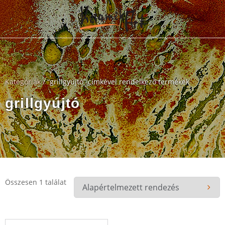
Kategóriák
/ “grillgyújtó” címkével rendelkező termékek
grillgyújtó
Összesen 1 találat