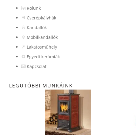
Rólunk
Cserépkályhák
Kandallók
Mobilkandallók
Lakatosműhely
Egyedi kerámiák
Kapcsolat
LEGUTÓBBI MUNKÁINK