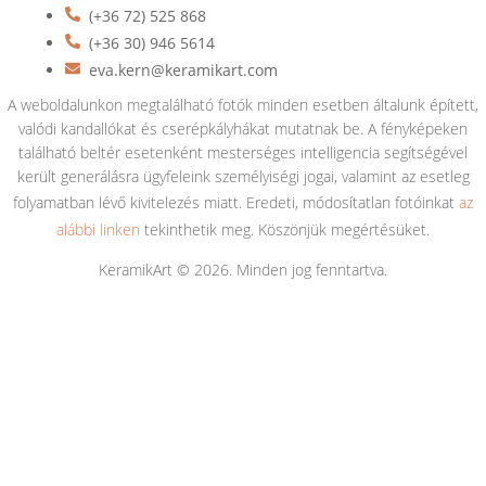
(+36 72) 525 868
(+36 30) 946 5614
eva.kern@keramikart.com
A weboldalunkon megtalálható fotók minden esetben általunk épített,
valódi kandallókat és cserépkályhákat mutatnak be. A fényképeken
található beltér esetenként mesterséges intelligencia segítségével
került generálásra ügyfeleink személyiségi jogai, valamint az esetleg
folyamatban lévő kivitelezés miatt. Eredeti, módosítatlan fotóinkat
az
alábbi linken
tekinthetik meg. Köszönjük megértésüket.
KeramikArt © 2026. Minden jog fenntartva.