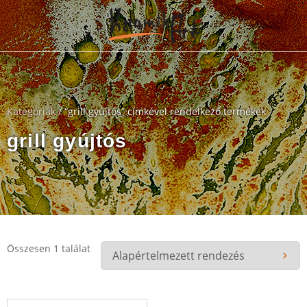
Kategóriák
/ “grill gyújtós” címkével rendelkező termékek
grill gyújtós
Összesen 1 találat