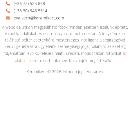
(+36 72) 525 868
(+36 30) 946 5614
eva.kern@keramikart.com
A weboldalunkon megtalálható fotók minden esetben általunk épített,
valódi kandallókat és cserépkályhákat mutatnak be. A fényképeken
található beltér esetenként mesterséges intelligencia segítségével
került generálásra ügyfeleink személyiségi jogai, valamint az esetleg
folyamatban lévő kivitelezés miatt. Eredeti, módosítatlan fotóinkat
az
alábbi linken
tekinthetik meg. Köszönjük megértésüket.
KeramikArt © 2026. Minden jog fenntartva.