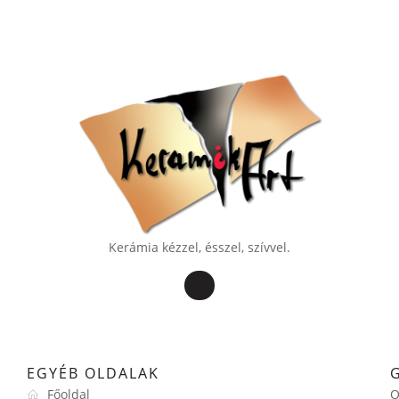
Kerámia kézzel, ésszel, szívvel.
EGYÉB OLDALAK
Főoldal
O