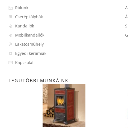
Rólunk
A
Cserépkályhák
Á
Kandallók
S
Mobilkandallók
G
Lakatosműhely
Egyedi kerámiák
Kapcsolat
LEGUTÓBBI MUNKÁINK