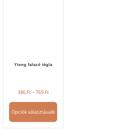
Ytong falazó tégla
386
Ft
–
769
Ft
Opciók választása