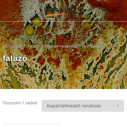
Kategóriák
/ “falazó” címkével rendelkező termékek
falazó
Összesen 1 találat