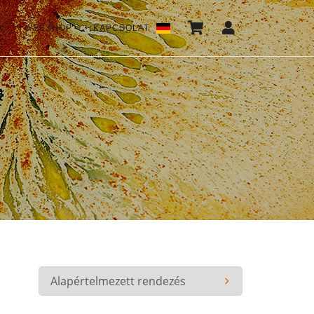
K
WEBSHOP
KAPCSOLAT
*