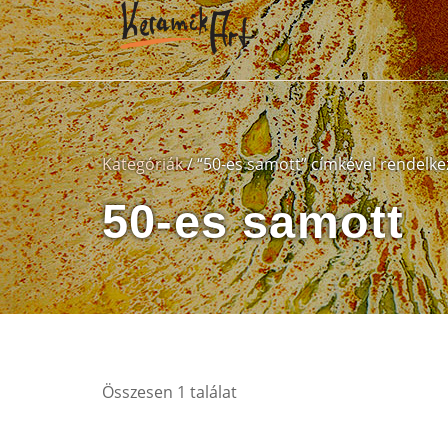
Kategóriák
/ “50-es samott” címkével rendelk
50-es samott
Összesen 1 találat