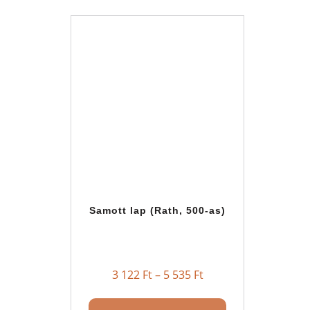
Samott lap (Rath, 500-as)
3 122
Ft
–
5 535
Ft