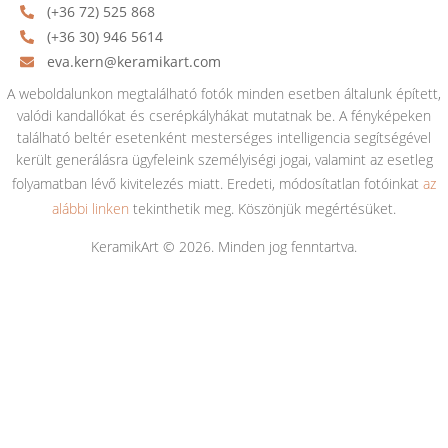
(+36 72) 525 868
(+36 30) 946 5614
eva.kern@keramikart.com
A weboldalunkon megtalálható fotók minden esetben általunk épített,
valódi kandallókat és cserépkályhákat mutatnak be. A fényképeken
található beltér esetenként mesterséges intelligencia segítségével
került generálásra ügyfeleink személyiségi jogai, valamint az esetleg
folyamatban lévő kivitelezés miatt. Eredeti, módosítatlan fotóinkat
az
alábbi linken
tekinthetik meg. Köszönjük megértésüket.
KeramikArt © 2026. Minden jog fenntartva.