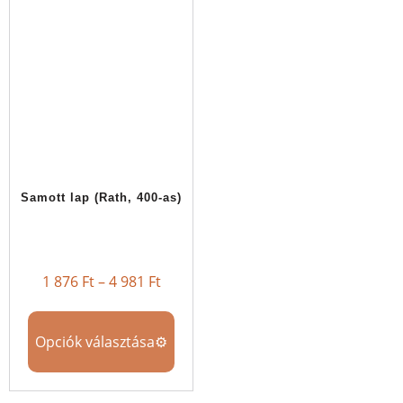
Samott lap (Rath, 400-as)
1 876
Ft
–
4 981
Ft
Opciók választása