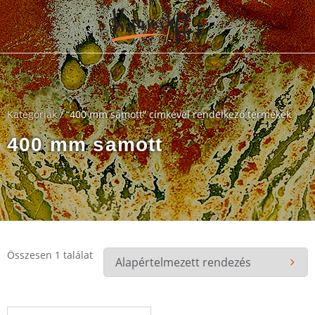
Kategóriák
/ “400 mm samott” címkével rendelkező termékek
400 mm samott
Összesen 1 találat