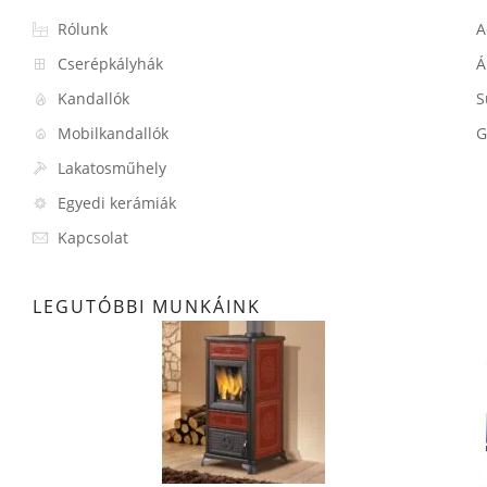
Rólunk
A
Cserépkályhák
Á
Kandallók
S
Mobilkandallók
G
Lakatosműhely
Egyedi kerámiák
Kapcsolat
LEGUTÓBBI MUNKÁINK