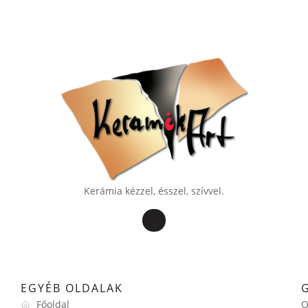
Kerámia kézzel, ésszel, szívvel.
EGYÉB OLDALAK
Főoldal
O