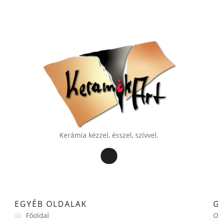
Kerámia kézzel, ésszel, szívvel.
EGYÉB OLDALAK
Főoldal
O