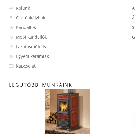
Rólunk
A
Cserépkályhák
Á
Kandallók
S
Mobilkandallók
G
Lakatosműhely
Egyedi kerámiák
Kapcsolat
LEGUTÓBBI MUNKÁINK