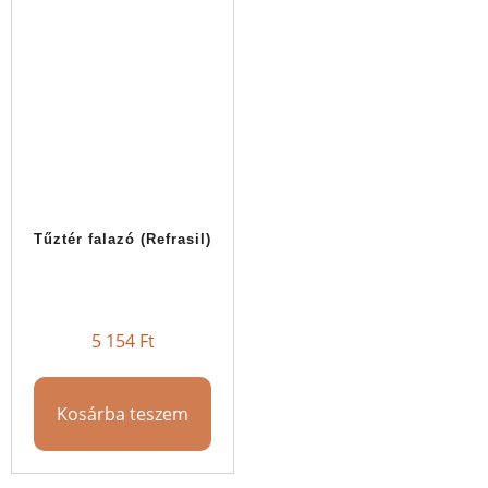
Tűztér falazó (Refrasil)
5 154
Ft
Kosárba teszem