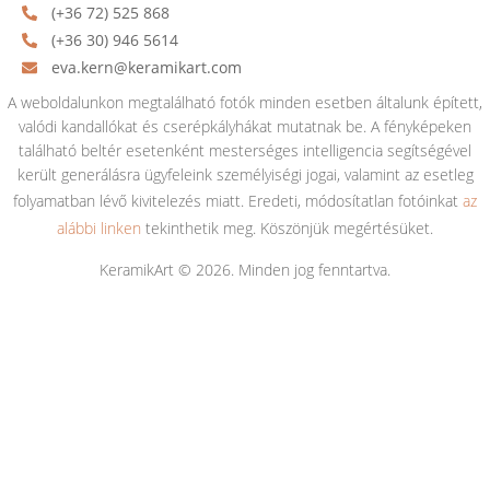
(+36 72) 525 868
(+36 30) 946 5614
eva.kern@keramikart.com
A weboldalunkon megtalálható fotók minden esetben általunk épített,
valódi kandallókat és cserépkályhákat mutatnak be. A fényképeken
található beltér esetenként mesterséges intelligencia segítségével
került generálásra ügyfeleink személyiségi jogai, valamint az esetleg
folyamatban lévő kivitelezés miatt. Eredeti, módosítatlan fotóinkat
az
alábbi linken
tekinthetik meg. Köszönjük megértésüket.
KeramikArt © 2026. Minden jog fenntartva.