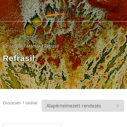
Kategóriák
/ Márkák / Refrasil
Refrasil
Összesen 1 találat