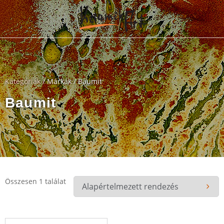
Kategóriák
/ Márkák / Baumit
Baumit
Összesen 1 találat