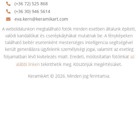
(+36 72) 525 868
(+36 30) 946 5614
eva.kern@keramikart.com
A weboldalunkon megtalálható fotók minden esetben általunk épített,
valódi kandallókat és cserépkályhákat mutatnak be. A fényképeken
található beltér esetenként mesterséges intelligencia segítségével
került generálásra ügyfeleink személyiségi jogai, valamint az esetleg
folyamatban lévő kivitelezés miatt. Eredeti, módosítatlan fotóinkat
az
alábbi linken
tekinthetik meg. Köszönjük megértésüket.
KeramikArt © 2026. Minden jog fenntartva.