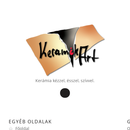
Kerámia kézzel, ésszel, szívvel.
EGYÉB OLDALAK
Főoldal
O