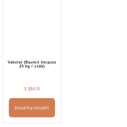
Vakolat (Baumit Uniputz
25 kg / zsák)
3 384
Ft
Kosárba teszem