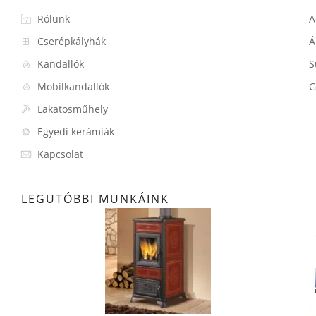
Rólunk
A
Cserépkályhák
Á
Kandallók
S
Mobilkandallók
G
Lakatosműhely
Egyedi kerámiák
Kapcsolat
LEGUTÓBBI MUNKÁINK